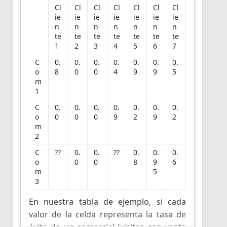
Cl
Cl
Cl
Cl
Cl
Cl
Cl
ie
ie
ie
ie
ie
ie
ie
n
n
n
n
n
n
n
te
te
te
te
te
te
te
1
2
3
4
5
6
7
C
0.
0.
0.
0.
0.
0.
0.
o
8
0
0
4
9
9
5
m
1
C
0.
0.
0.
0.
0.
0.
0.
o
0
0
0
9
2
9
2
m
2
C
??
0.
0.
??
0.
0.
0.
o
0
0
8
9
6
m
5
3
En nuestra tabla de ejemplo, si cada
valor de la celda representa la tasa de