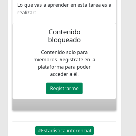
Lo que vas a aprender en esta tarea es a
realizar:
Comparaciones de medias: t-test,
Contenido
ANOVA.
bloqueado
Para ello te los voy a presentar con el
Contenido solo para
mismo ejemplo de carseats que hemos
miembros. Registrate en la
visto en las tareas de estadística
plataforma para poder
descriptiva:
acceder a él.
Registrarme
#Estadística inferencial