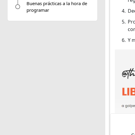
Buenas prácticas a la hora de
programar
Dee
Pr
con
Y m