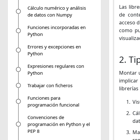
Las libr
Cálculo numérico y análisis
de cont
de datos con Numpy
acceso d
Funciones incorporadas en
como pue
Python
visualiza
Errores y excepciones en
Python
2. Ti
Expresiones regulares con
Montar u
Python
implicar
Trabajar con ficheros
librerías
Funciones para
Vis
programación funcional
Cál
Convenciones de
da
programación en Python y el
PEP 8
Mac
re