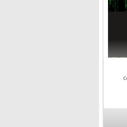
El mayor
C
quién ha
con obj
empresa
prevenir