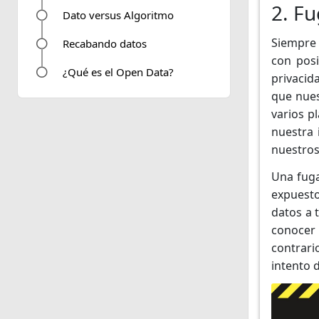
2. F
Dato versus Algoritmo
Siempre
Recabando datos
con posi
¿Qué es el Open Data?
privacid
que nue
varios p
nuestra 
nuestros
Una fuga
expuest
datos a 
conocer 
contrar
intento d