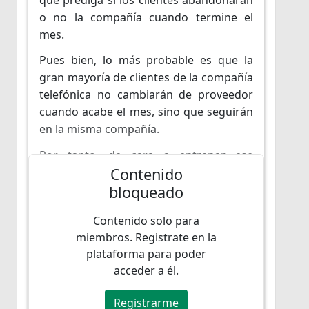
o no la compañía cuando termine el
mes.
Pues bien, lo más probable es que la
gran mayoría de clientes de la compañía
telefónica no cambiarán de proveedor
cuando acabe el mes, sino que seguirán
en la misma compañía.
Por tanto, de cara a entrenar ese
Contenido
modelo, nuestro dataset tendría muchas
bloqueado
observaciones de clientes que siguen en
la compañía y muy poquitos clientes que
Contenido solo para
no sigan en la compañía. Esto es algo
miembros. Registrate en la
que podemos ver en el siguiente
plataforma para poder
ejemplo:
acceder a él.
Registrarme